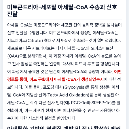
미토콘드리아-세포질 아세틸-CoA 수송과 신호
전달
아세틸-CoA는 미토콘드리아와 세포질 간의 물리적 장벽을 넘나들며
신호 전달을 수행합니다. 미토콘드리아에서 생성된 아세틸-CoA는
시트레이트(Citrate) 형태로 세포질로 수송되는 것이 일반적입니다.
세포질로 나온 시트레이트는 다시 아세틸-CoA와 오아스피트산
(OAA)으로 분해되면서, 이 과정 자체가 아세틸-CoA의 농도를 높이
고 전사 활성을 촉진하는 일종의 '대사적 피드백 루프'를 형성합니다.
이 과정에서 중요한 것은 단순히 아세틸-CoA의 총량이 아니라,
어떤
경로를 통해, 어느 구획에서 아세틸-CoA가 생성되었는지
에 대한 정
보입니다. 예를 들어, 포도당 대사(Glycolysis)를 통해 생성된 아세
틸-CoA와 지방산 산화(Fatty Acid Oxidation)를 통해 생성된 아
세틸-CoA는 각각 다른 전사 인자(예: PGC-1α와 SREBP-1c)를 활
성화하며, 이는 세포가 현재 어떤 에너지원을 주 연료로 사용해야 하
는지에 대한 시스템적 결정을 반영합니다.
아세틸화 기반의 염색질 개방 및 전사 활성화 메커