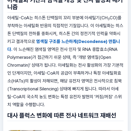
니즘
아세틸-CoA는 히스톤 단백질의 꼬리 부분에 아세틸기(CH
CO)를
3
부착하는 아세틸화 반응의 직접적인 기질입니다. 이 아세틸화는 히스
톤 단백질의 전하를 중화시켜, 히스톤 간의 정전기적 인력을 약화시
키고 결과적으로
염색질 구조를 느슨하게(Decondense) 만듭니
다.
이 느슨해진 염색질 영역은 전사 인자 및 RNA 중합효소(RNA
Polymerase)가 접근하기 쉬운 상태, 즉 '개방 염색질(Open
Chromatin)' 상태가 됩니다. 아세틸화는 전사 활성화의 가장 기본적
인 단계이지만, 아세틸-CoA의 공급이 부족하거나 특정 아세틸화효
소(HATs)의 활성이 저해되면, 해당 유전자 영역은 전사적으로 침묵
(Transcriptional Silencing) 상태에 빠지게 됩니다. 따라서 아세
틸-CoA의 국소적 농도 변화는 특정 유전자 발현의 '켜짐/꺼짐' 스위
치 역할을 수행합니다.
대사 플럭스 변화에 따른 전사 네트워크 재배선