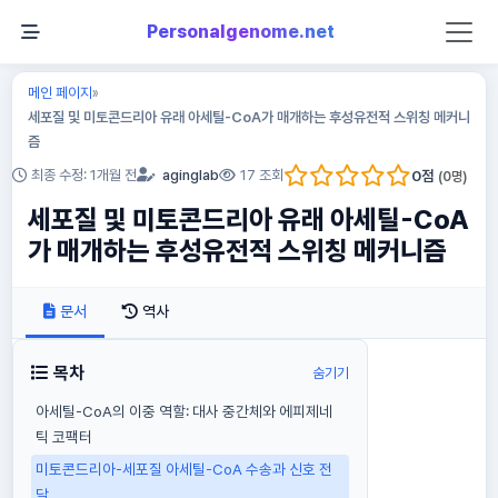
Personalgenome.net
메인 페이지
»
세포질 및 미토콘드리아 유래 아세틸-CoA가 매개하는 후성유전적 스위칭 메커니
즘
0
점
최종 수정: 1개월 전
aginglab
17 조회
(
0
명)
세포질 및 미토콘드리아 유래 아세틸-CoA
가 매개하는 후성유전적 스위칭 메커니즘
문서
역사
목차
숨기기
아세틸-CoA의 이중 역할: 대사 중간체와 에피제네
틱 코팩터
미토콘드리아-세포질 아세틸-CoA 수송과 신호 전
달