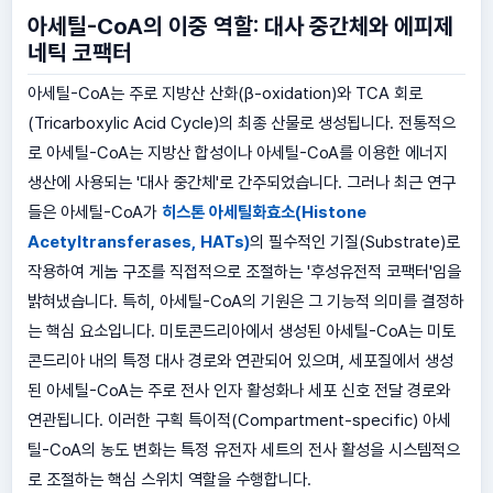
아세틸-CoA의 이중 역할: 대사 중간체와 에피제
네틱 코팩터
아세틸-CoA는 주로 지방산 산화(β-oxidation)와 TCA 회로
(Tricarboxylic Acid Cycle)의 최종 산물로 생성됩니다. 전통적으
로 아세틸-CoA는 지방산 합성이나 아세틸-CoA를 이용한 에너지
생산에 사용되는 '대사 중간체'로 간주되었습니다. 그러나 최근 연구
들은 아세틸-CoA가
히스톤 아세틸화효소(Histone
Acetyltransferases, HATs)
의 필수적인 기질(Substrate)로
작용하여 게놈 구조를 직접적으로 조절하는 '후성유전적 코팩터'임을
밝혀냈습니다. 특히, 아세틸-CoA의 기원은 그 기능적 의미를 결정하
는 핵심 요소입니다. 미토콘드리아에서 생성된 아세틸-CoA는 미토
콘드리아 내의 특정 대사 경로와 연관되어 있으며, 세포질에서 생성
된 아세틸-CoA는 주로 전사 인자 활성화나 세포 신호 전달 경로와
연관됩니다. 이러한 구획 특이적(Compartment-specific) 아세
틸-CoA의 농도 변화는 특정 유전자 세트의 전사 활성을 시스템적으
로 조절하는 핵심 스위치 역할을 수행합니다.