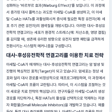
성화하는 '바르부르 효과(Warburg Effect)'를 보입니다. 이 과정에
서 증가된 대사 플럭스는 과도한 아세틸-CoA를 생성하고, 이 아세
틸-CoA는 HATs를 과활성화시켜 증식에 필요한 특정 유전자(예: 세
포 주기 관련 유전자)의 염색질을 개방시킵니다. 이러한 대사-후성유
전학적 연결고리는 세포가 환경적 스트레스(예: 저산소증, 영양 결핍)
를 감지할 때, 생존에 유리한 방향으로 유전자 발현 패턴을 급격하게
전환시키는 시스템적 메커니즘을 구성합니다.
대사-후성유전학적 연결고리를 이용한 치료 전략
아세틸-CoA가 매개하는 대사-후성유전학적 연결고리는 암 발생 및
진행의 핵심적인 표적(Target)이 되고 있습니다. 암세포는 정상 세
포와 달리 대사 경로를 비정상적으로 재프로그래밍하며, 이 과정에서
아세틸-CoA의 흐름이 교란됩니다. 따라서, 이 시스템을 조절하는 것
이 새로운 치료 전략의 핵심입니다. 연구자들은 아세틸-CoA의 생성
경로를 차단하거나, 특정 HATs의 활성을 선택적으로 억제하는 저분
자 화합물(Small Molecule Inhibitors)을 개발하고 있습니다. 예를
들어, 특정 대사 중간체를 모방하거나, 아세틸-CoA의 흐름을 정상