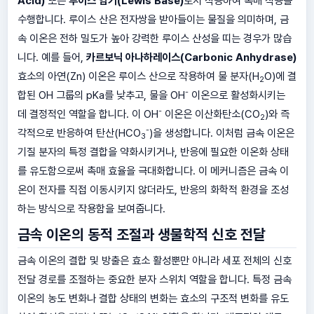
Acid)
또는
루이스 염기(Lewis Base)
로서 작용하여 촉매 작용을
수행합니다. 루이스 산은 전자쌍을 받아들이는 물질을 의미하며, 금
속 이온은 전하 밀도가 높아 강력한 루이스 산성을 띠는 경우가 많습
니다. 예를 들어,
카르보닉 아나하레이스(Carbonic Anhydrase)
효소의 아연(Zn) 이온은 루이스 산으로 작용하여 물 분자(H
O)에 결
2
-
합된 OH 그룹의 pKa를 낮추고, 물을 OH
이온으로 활성화시키는
-
데 결정적인 역할을 합니다. 이 OH
이온은 이산화탄소(CO
)와 즉
2
-
각적으로 반응하여 탄산(HCO
)을 생성합니다. 이처럼 금속 이온은
3
기질 분자의 특정 결합을 약화시키거나, 반응에 필요한 이온화 상태
를 유도함으로써 촉매 효율을 극대화합니다. 이 메커니즘은 금속 이
온이 전자를 직접 이동시키지 않더라도, 반응의 화학적 환경을 조성
하는 방식으로 작용함을 보여줍니다.
금속 이온의 동적 조절과 생물학적 신호 전달
금속 이온의 결합 및 방출은 효소 활성뿐만 아니라 세포 전체의 신호
전달 경로를 조절하는 중요한 분자 스위치 역할을 합니다. 특정 금속
이온의 농도 변화나 결합 상태의 변화는 효소의 구조적 변화를 유도