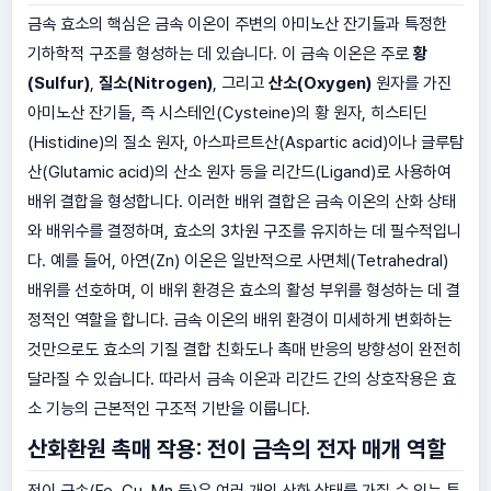
금속 효소의 핵심은 금속 이온이 주변의 아미노산 잔기들과 특정한
기하학적 구조를 형성하는 데 있습니다. 이 금속 이온은 주로
황
(Sulfur)
,
질소(Nitrogen)
, 그리고
산소(Oxygen)
원자를 가진
아미노산 잔기들, 즉 시스테인(Cysteine)의 황 원자, 히스티딘
(Histidine)의 질소 원자, 아스파르트산(Aspartic acid)이나 글루탐
산(Glutamic acid)의 산소 원자 등을 리간드(Ligand)로 사용하여
배위 결합을 형성합니다. 이러한 배위 결합은 금속 이온의 산화 상태
와 배위수를 결정하며, 효소의 3차원 구조를 유지하는 데 필수적입니
다. 예를 들어, 아연(Zn) 이온은 일반적으로 사면체(Tetrahedral)
배위를 선호하며, 이 배위 환경은 효소의 활성 부위를 형성하는 데 결
정적인 역할을 합니다. 금속 이온의 배위 환경이 미세하게 변화하는
것만으로도 효소의 기질 결합 친화도나 촉매 반응의 방향성이 완전히
달라질 수 있습니다. 따라서 금속 이온과 리간드 간의 상호작용은 효
소 기능의 근본적인 구조적 기반을 이룹니다.
산화환원 촉매 작용: 전이 금속의 전자 매개 역할
전이 금속(Fe, Cu, Mn 등)은 여러 개의 산화 상태를 가질 수 있는 특