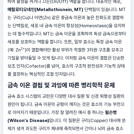
하여 활성을 켜거나 끄는(On/Off) 역할을 합니다. 대표적인 예로,
메탈로티오네인(Metallothionein, MT)
단백질이 있습니다. MT
는 구리(Cu)나 아연(Zn) 같은 중금속 이온과 높은 친화도로 결합하
는 단백질로, 세포 내 금속 이온의 항상성(Homeostasis)을 유지하
는 데 필수적입니다. MT는 금속 이온을 포획하여 독성 금속으로부터
세포를 보호하는 역할을 합니다. 또한, 일부 효소는 특정 금속 이온
2+
(예: Zn
)이 결합해야만 활성 부위가 적절한 3차원 구조를 갖추고
기질을 받아들일 수 있게 됩니다. 이처럼 금속 이온의 결합은 단순한
보조 인자(Cofactor)를 넘어, 효소의 구조적 완전성과 기능적 상태
를 결정하는 핵심적인 조절 인자입니다.
금속 이온 결핍 및 과잉에 따른 병리학적 문제
금속 효소 시스템의 교란은 다양한 대사 질환 및 신경 퇴행성 질환의
원인이 됩니다. 금속 이온의 균형이 깨지는 것은 효소의 기능 부전으
로 이어지기 때문입니다. 가장 잘 알려진 예시 중 하나는
윌슨병
(Wilson's Disease)
입니다. 이 질환은 구리(Copper) 대사에 문
제가 생겨 과도한 구리가 체내에 축적되면서 간이나 뇌의 금속 효소