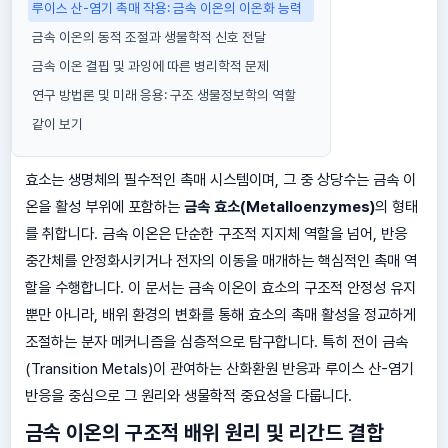
루이스 산-염기 촉매 작용: 금속 이온의 이온화 능력
금속 이온의 동적 조절과 생물학적 신호 전달
금속 이온 결핍 및 과잉에 따른 병리학적 문제
연구 방법론 및 미래 응용: 구조 생물정보학의 역할
같이 보기
효소는 생명체의 필수적인 촉매 시스템이며, 그 중 상당수는 금속 이
온을 활성 부위에 포함하는
금속 효소(Metalloenzymes)
의 형태
를 취합니다. 금속 이온은 단순한 구조적 지지체 역할을 넘어, 반응
중간체를 안정화시키거나 전자의 이동을 매개하는 핵심적인 촉매 역
할을 수행합니다. 이 문서는 금속 이온이 효소의 구조적 안정성 유지
뿐만 아니라, 배위 환경의 변화를 통해 효소의 촉매 활성을 정교하게
조절하는 분자 메커니즘을 심층적으로 탐구합니다. 특히 전이 금속
(Transition Metals)이 관여하는 산화환원 반응과 루이스 산-염기
반응을 중심으로 그 원리와 생물학적 중요성을 다룹니다.
금속 이온의 구조적 배위 원리 및 리간드 결합