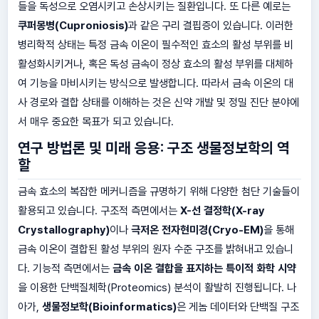
들을 독성으로 오염시키고 손상시키는 질환입니다. 또 다른 예로는
쿠퍼몽병(Cuproniosis)
과 같은 구리 결핍증이 있습니다. 이러한
병리학적 상태는 특정 금속 이온이 필수적인 효소의 활성 부위를 비
활성화시키거나, 혹은 독성 금속이 정상 효소의 활성 부위를 대체하
여 기능을 마비시키는 방식으로 발생합니다. 따라서 금속 이온의 대
사 경로와 결합 상태를 이해하는 것은 신약 개발 및 정밀 진단 분야에
서 매우 중요한 목표가 되고 있습니다.
연구 방법론 및 미래 응용: 구조 생물정보학의 역
할
금속 효소의 복잡한 메커니즘을 규명하기 위해 다양한 첨단 기술들이
활용되고 있습니다. 구조적 측면에서는
X-선 결정학(X-ray
Crystallography)
이나
극저온 전자현미경(Cryo-EM)
을 통해
금속 이온이 결합된 활성 부위의 원자 수준 구조를 밝혀내고 있습니
다. 기능적 측면에서는
금속 이온 결합을 표지하는 특이적 화학 시약
을 이용한 단백질체학(Proteomics) 분석이 활발히 진행됩니다. 나
아가,
생물정보학(Bioinformatics)
은 게놈 데이터와 단백질 구조