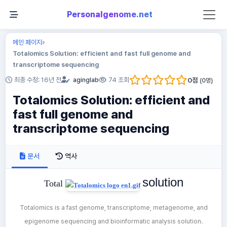
Personalgenome.net
메인 페이지
»
Totalomics Solution: efficient and fast full genome and
transcriptome sequencing
0
점
최종 수정: 16년 전
aginglab
74 조회
(
0
명)
Totalomics Solution: efficient and
fast full genome and
transcriptome sequencing
문서
역사
solution
Total
Totalomics is a fast genome, transcriptome, metagenome, and
epigenome sequencing and bioinformatic analysis solution.