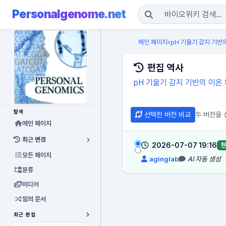
Personalgenome.net
메인 페이지
pH 기울기 감지 기반
»
편집 역사
pH 기울기 감지 기반의 이온
탐색
선택한 버전 비교
두 버전을 
메인 페이지
최근 변경
2026-07-07 19:16
현
모든 페이지
aginglab
AI 자동 생성
분류
미디어
임의 문서
최근 편집