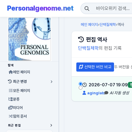
Personalgenome.net
메인 페이지
단백질체학
역사
»
»
편집 역사
단백질체학
의 편집 기록
탐색
선택한 버전 비교
두 버전을 
메인 페이지
최근 변경
2026-07-07 19:09
모든 페이지
aginglab
AI 자동 생성
분류
미디어
임의 문서
최근 편집